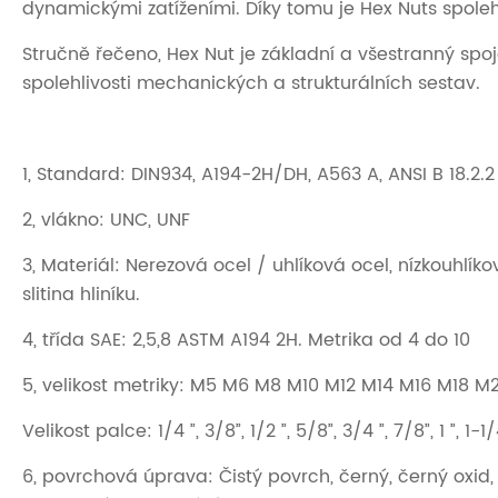
dynamickými zatíženími. Díky tomu je Hex Nuts spoleh
Stručně řečeno, Hex Nut je základní a všestranný spoj
spolehlivosti mechanických a strukturálních sestav.
1, Standard: DIN934, A194-2H/DH, A563 A, ANSI B 18.2.2
2, vlákno: UNC, UNF
3, Materiál: Nerezová ocel / uhlíková ocel, nízkouhlík
slitina hliníku.
4, třída SAE: 2,5,8 ASTM A194 2H. Metrika od 4 do 10
5, velikost metriky: M5 M6 M8 M10 M12 M14 M16 M18
Velikost palce: 1/4 ”, 3/8”, 1/2 ”, 5/8”, 3/4 ”, 7/8”, 1 ”, 1-1/4
6, povrchová úprava: Čistý povrch, černý, černý oxid,