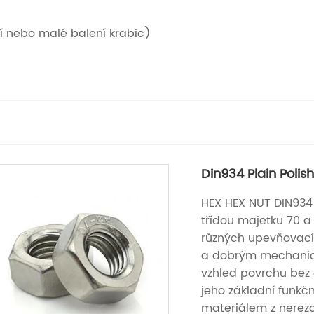
í nebo malé balení krabic)
Din934 Plain Polis
HEX HEX NUT DIN934 P
třídou majetku 70 a
různých upevňovací
a dobrým mechanic
vzhled povrchu bez 
jeho základní funkčn
materiálem z nerezo