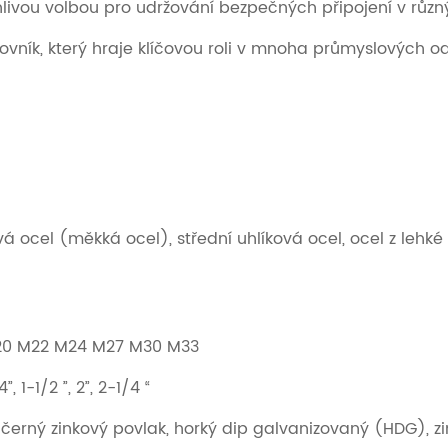
livou volbou pro udržování bezpečných připojení v různ
ovník, který hraje klíčovou roli v mnoha průmyslových odv
ová ocel (měkká ocel), střední uhlíková ocel, ocel z lehk
 M20 M22 M24 M27 M30 M33
”, 1-1/2 ”, 2”, 2-1/4 “
 černý zinkový povlak, horký dip galvanizovaný (HDG), zi