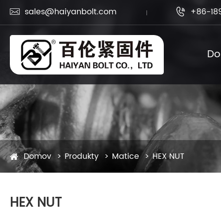
sales@haiyanbolt.com
+86-18


D
Domov
Produkty
Matice
HEX NUT
HEX NUT