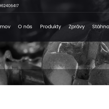
962406417
omov
O nás
Produkty
Zprávy
Stáhno