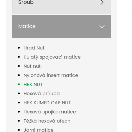
Šroub

Matice

Hrad Nut
Kulatý spojovací matice
Nut nut
Nylonová insert matice
HEX NUT
Hexová příruba
HEX KUMED CAP NUT
Hexová spojka matice
Těžká hexová ořech
Jarní matice