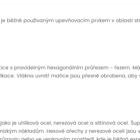
je běžně používaným upevňovacím prvkem v oblasti stro
tice s pravidelným hexagonálním průřezem - řezem. Má 
ace. Vlákna uvnitř matice jsou přesně obrobena, aby se 
ko je uhlíková ocel, nerezová ocel a slitinová ocel. Šupt
ízkým nákladům. Hexové ořechy z nerezové oceli jsou vy
růmyslu nebo ve venkovním prostředí, kde je běžná expoz