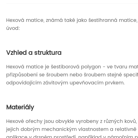
Hexová matice, známá také jako šestihranná matice, 
úvod:
Vzhled a struktura
Hexová matice je šestiborová polygon - ve tvaru ma
přizpůsobení se šroubem nebo šroubem stejné specifik
odpovídajícím závitovým upevňovacím prvkem.
Materiály
Hexové ořechy jsou obvykle vyrobeny z různých kovů, ja
jejich dobrým mechanickým vlastnostem a relativně n
aplikace v drsném prostředí, například v námořním p