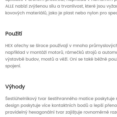
ALLE nabízí zvýšenou sílu a trvanlivost, které jsou 
kovových materiálů, jako je plast nebo nylon pro spec
Použití
HEX ořechy se široce používají v mnoha průmyslovýc
například v montáži motorů, rámečků strojů a automob
výstavbě budov, mostů a věží. Oni se také běžně použí
spojení.
Výhody
Šestiúhelníkový tvar šestihranného matice poskytuje 
design poskytuje více kontaktních bodů a lepší přen
pravidelný hexagonální tvar zajišťuje rovnoměrné ro