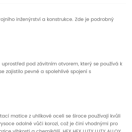
jního inženýrství a konstrukce. Zde je podrobný
uprostřed pod závitním otvorem, který se používá k
zajistilo pevné a spolehlivé spojení s
ací matice z uhlíkové oceli se široce používají kvůli
soce odolné vůči korozi, což je činí vhodnými pro
ice vlhkosti a chemikálií. HEX HEX LUTY LUTY ALLOY