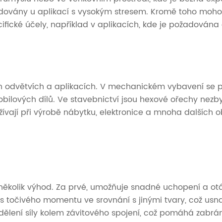
vyžadovány u aplikací s vysokým stresem. Kromě toho moh
ifické účely, například v aplikacích, kde je požadována
h odvětvích a aplikacích. V mechanickém vybavení se 
ilových dílů. Ve stavebnictví jsou hexové ořechy nezbyt
vají při výrobě nábytku, elektronice a mnoha dalších ob
několik výhod. Za prvé, umožňuje snadné uchopení a otáč
os točivého momentu ve srovnání s jinými tvary, což usn
zdělení síly kolem závitového spojení, což pomáhá zabr