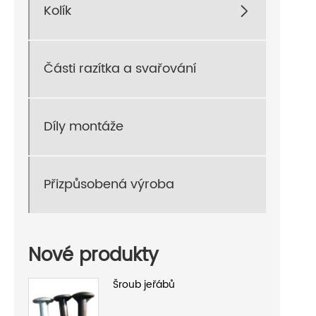
Kolík

Části razítka a svařování
Díly montáže
Přizpůsobená výroba
Nové produkty
Šroub jeřábů