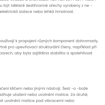
ou být některé šestihranné ořechy vyrobeny z ne -
 elektrická izolace nebo lehká hmotnost.
používají k propojení různých komponent dohromady,
né pro upevňovací strukturální členy, například při
orech, aby byla zajištěna stabilita a spolehlivost
ení klíčem nebo jinými nástroji. Šest -o -bože
adňuje utažení nebo uvolnění matice. Za druhé,
ánit uvolnění matice pod vibracemi nebo