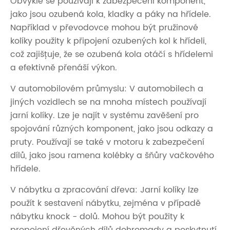
Obvykle se používají k zabezpečení komponent,
jako jsou ozubená kola, kladky a páky na hřídele.
Například v převodovce mohou být pružinové
kolíky použity k připojení ozubených kol k hřídeli,
což zajišťuje, že se ozubená kola otáčí s hřídelemi
a efektivně přenáší výkon.
V automobilovém průmyslu: V automobilech a
jiných vozidlech se na mnoha místech používají
jarní kolíky. Lze je najít v systému zavěšení pro
spojování různých komponent, jako jsou odkazy a
pruty. Používají se také v motoru k zabezpečení
dílů, jako jsou ramena kolébky a šňůry vačkového
hřídele.
V nábytku a zpracování dřeva: Jarní kolíky lze
použít k sestavení nábytku, zejména v případě
nábytku knock - dolů. Mohou být použity k
propojení dřevěných dílů dohromady a poskytnutí