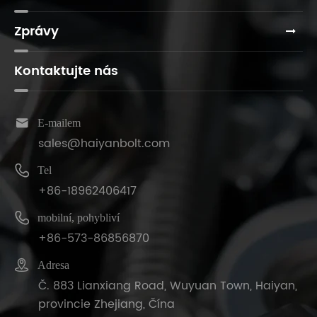
Zprávy
Kontaktujte nás

E-mailem
sales@haiyanbolt.com

Tel
+86-18962406417

mobilní, pohybliví
+86-573-86856870

Adresa
Č. 883 Lianxiang Road, Wuyuan Town, Haiyan,
provincie Zhejiang, Čína