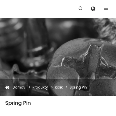


Domov
Produkty
Kolík
Spring Pin
Spring Pin