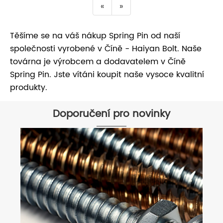
«
»
Těšíme se na váš nákup Spring Pin od naší
společnosti vyrobené v Číně - Haiyan Bolt. Naše
továrna je výrobcem a dodavatelem v Číně
Spring Pin. Jste vítáni koupit naše vysoce kvalitní
produkty.
Doporučení pro novinky
Roztoky pro ukotvení pro beton
kotvy vs kotvy rukávů
Ukázat více >>