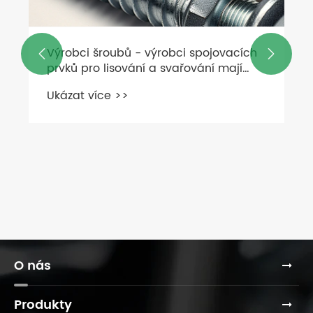
 spojovacích


ování mají
O nás
Produkty