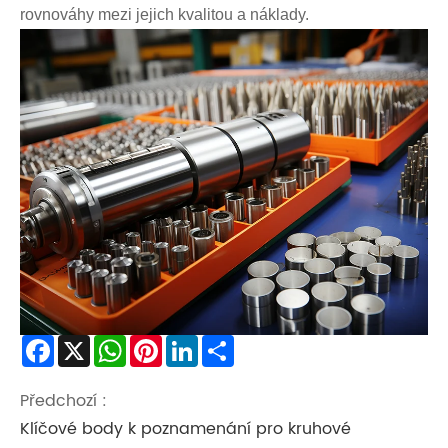
rovnováhy mezi jejich kvalitou a náklady.
Facebook
X
WhatsApp
Pinterest
LinkedIn
Share
Předchozí :
Klíčové body k poznamenání pro kruhové