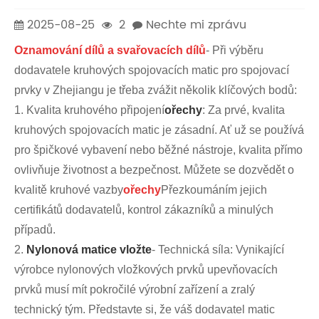
2025-08-25
2
Nechte mi zprávu
Oznamování dílů a svařovacích dílů
- Při výběru
dodavatele kruhových spojovacích matic pro spojovací
prvky v Zhejiangu je třeba zvážit několik klíčových bodů:
1. Kvalita kruhového připojení
ořechy
: Za prvé, kvalita
kruhových spojovacích matic je zásadní. Ať už se používá
pro špičkové vybavení nebo běžné nástroje, kvalita přímo
ovlivňuje životnost a bezpečnost. Můžete se dozvědět o
kvalitě kruhové vazby
ořechy
Přezkoumáním jejich
certifikátů dodavatelů, kontrol zákazníků a minulých
případů.
2.
Nylonová matice vložte
- Technická síla: Vynikající
výrobce nylonových vložkových prvků upevňovacích
prvků musí mít pokročilé výrobní zařízení a zralý
technický tým. Představte si, že váš dodavatel matic