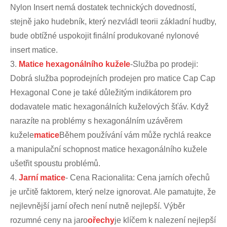
Nylon Insert nemá dostatek technických dovedností,
stejně jako hudebník, který nezvládl teorii základní hudby,
bude obtížné uspokojit finální produkované nylonové
insert matice.
3.
Matice hexagonálního kužele
-Služba po prodeji:
Dobrá služba poprodejních prodejen pro matice Cap Cap
Hexagonal Cone je také důležitým indikátorem pro
dodavatele matic hexagonálních kuželových šťáv. Když
narazíte na problémy s hexagonálním uzávěrem
kužele
matice
Během používání vám může rychlá reakce
a manipulační schopnost matice hexagonálního kužele
ušetřit spoustu problémů.
4.
Jarní matice
- Cena Racionalita: Cena jarních ořechů
je určitě faktorem, který nelze ignorovat. Ale pamatujte, že
nejlevnější jarní ořech není nutně nejlepší. Výběr
rozumné ceny na jaro
ořechy
je klíčem k nalezení nejlepší