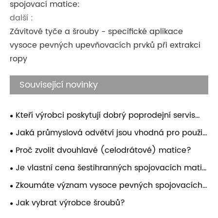
spojovací matice:
další :
Závitové tyče a šrouby - specifické aplikace
vysoce pevných upevňovacích prvků při extrakci
ropy
Související novinky
Kteří výrobci poskytují dobrý poprodejní servis
pro unášení nýtů?
Jaká průmyslová odvětví jsou vhodná pro použití
šroubů s okem? Podporují kotevní šrouby
Proč zvolit dvouhlavé (celodrátové) matice?
přizpůsobení?
Je vlastní cena šestihranných spojovacích matic
levná?
Zkoumáte význam vysoce pevných spojovacích
prvků, jako jsou šrouby, svorníky, matice a šrouby v
Jak vybrat výrobce šroubů?
chemickém průmyslu?