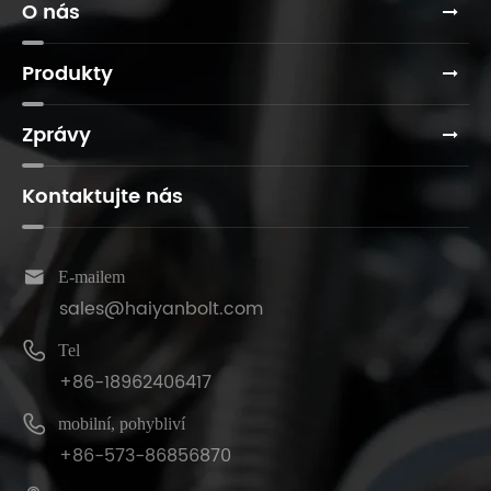
O nás
Produkty
Zprávy
Kontaktujte nás

E-mailem
sales@haiyanbolt.com

Tel
+86-18962406417

mobilní, pohybliví
+86-573-86856870