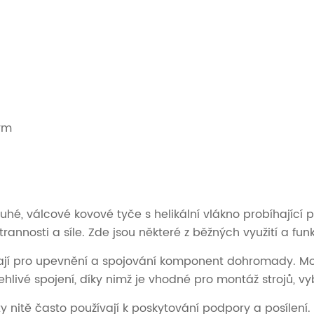
ým
uhé, válcové kovové tyče s helikální vlákno probíhající po
rannosti a síle. Zde jsou některé z běžných využití a fun
vají pro upevnění a spojování komponent dohromady. Moh
hlivé spojení, díky nimž je vhodné pro montáž strojů, vy
uty nitě často používají k poskytování podpory a posílení.