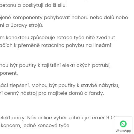
tonu a poskytují další sílu.
řipojené komponenty pohybovat nahoru nebo dolů nebo
ní a úpravy strojů.
vém konektoru způsobuje rotace tyče nitě zvednut
ladačích k přeměně rotačního pohybu na lineární
ou být použity k zajištění elektrických potrubí,
mponent.
omácí zlepšení. Mohou být použity k stavbě nábytku,
ní cenný nástroj pro majitele domů a fandy.
elektroniky. Náš online výběr zahrnuje téměř 9 000
tým koncem, jedné koncové tyče
WhatsApp