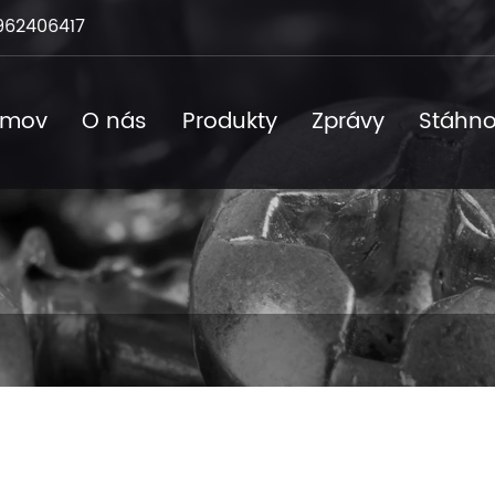
962406417
omov
O nás
Produkty
Zprávy
Stáhno