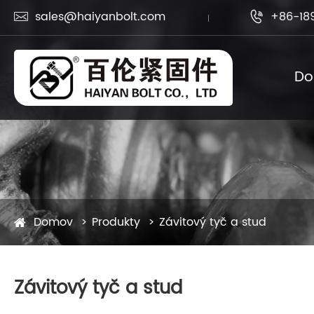
sales@haiyanbolt.com
+86-18


D
Domov
Produkty
Závitový tyč a stud
Závitový tyč a stud