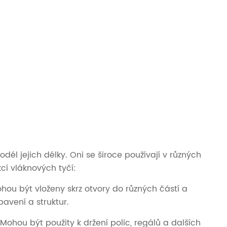
dél jejich délky. Oni se široce používají v různých
kcí vláknových tyčí:
ou být vloženy skrz otvory do různých částí a
bavení a struktur.
 Mohou být použity k držení polic, regálů a dalších