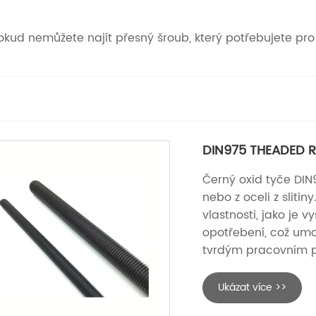
okud nemůžete najít přesný šroub, který potřebujete pro 
DIN975 THEADED R
Černý oxid tyče DIN9
nebo z oceli z sliti
vlastnosti, jako je 
opotřebení, což umo
tvrdým pracovním 
Ukázat více >>