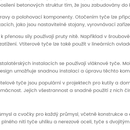
ílení betonových struktur tím, že jsou zabudovány do be
o úpravy a polohovací komponenty. Otočením tyče lze p
kacích, jako jsou nastavitelné stojany, vyrovnávací zaříze
 přenosu síly používají pruty nitě. Například v šroubo
atížení. Vtiterové tyče lze také použít v lineárních ov
nstalatérských instalacích se používají vláknové tyče. Moh
 design umožňuje snadnou instalaci a úpravu těchto ko
titelové tyče jsou populární v projektech pro kutily a d
ácnost. Jejich všestrannost a snadné použití z nich či
průmysl a cvočky pro každý průmysl, včetně konstrukce a 
tně plného nití tyče uhlíku a nerezové oceli, tyče s dvoji