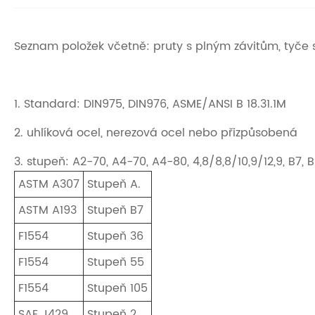
Seznam položek včetně: pruty s plným závitům, tyče
1. Standard: DIN975, DIN976, ASME/ANSI B 18.31.1M
2. uhlíková ocel, nerezová ocel nebo přizpůsobená
3. stupeň: A2-70, A4-70, A4-80, 4,8/8,8/10,9/12,9, B7, 
ASTM A307
Stupeň A.
ASTM A193
Stupeň B7
F1554
Stupeň 36
F1554
Stupeň 55
F1554
Stupeň 105
SAE J429
Stupeň 2