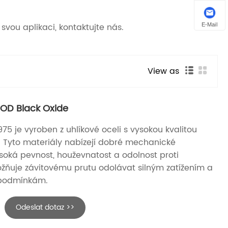
E-Mail
svou aplikaci, kontaktujte nás.
View as
OD Black Oxide
75 je vyroben z uhlíkové oceli s vysokou kvalitou
ny. Tyto materiály nabízejí dobré mechanické
vysoká pevnost, houževnatost a odolnost proti
žňuje závitovému prutu odolávat silným zatížením a
podmínkám.
Odeslat dotaz >>