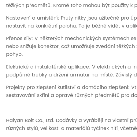
těžkých předmětů. Kromě toho mohou být použity k pos
Nastavení a umístění: Pruty nitky jsou užitečné pr
nastavit na konkrétní polohu. To je běžně vidět v apli
Přenos síly: V některých mechanických systémech se k
nebo snižuje konektor, což umožňuje zvedání těžkých z
pohyb.
Elektrické a instalatérské aplikace: V elektrických a i
podpůrné trubky a držení armatur na místě. Závislý
Projekty pro zlepšení kutilství a domácího zlepšení: V
sestavování skříní a opravě různých předmětů pro dom
Haiyan Bolt Co., Ltd. Dodávky a vyrábějí na vlastní 
různých stylů, velikosti a materiálů tyčinek nití, vče