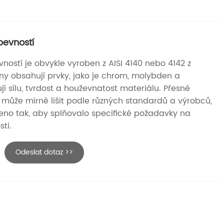
pevností
ností je obvykle vyroben z AISI 4140 nebo 4142 z
itiny obsahují prvky, jako je chrom, molybden a
í sílu, tvrdost a houževnatost materiálu. Přesné
 může mírně lišit podle různých standardů a výrobců,
eno tak, aby splňovalo specifické požadavky na
ti.
Odeslat dotaz >>