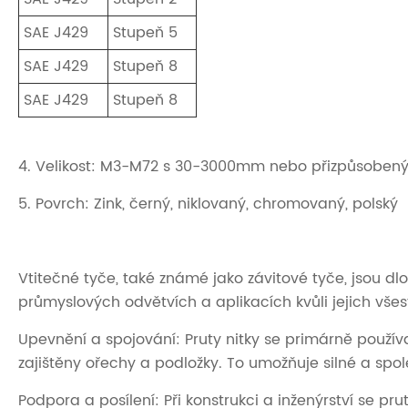
SAE J429
Stupeň 5
SAE J429
Stupeň 8
SAE J429
Stupeň 8
4. Velikost: M3-M72 s 30-3000mm nebo přizpůsoben
5. Povrch: Zink, černý, niklovaný, chromovaný, polský
Vtitečné tyče, také známé jako závitové tyče, jsou dlo
průmyslových odvětvích a aplikacích kvůli jejich všest
Upevnění a spojování: Pruty nitky se primárně použí
zajištěny ořechy a podložky. To umožňuje silné a spole
Podpora a posílení: Při konstrukci a inženýrství se pr