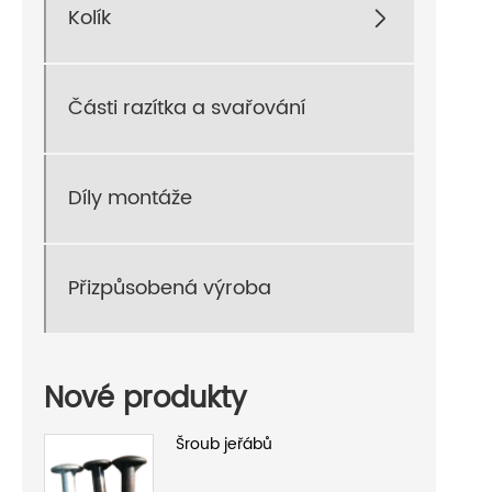
Kolík

Části razítka a svařování
Díly montáže
Přizpůsobená výroba
Nové produkty
Šroub jeřábů