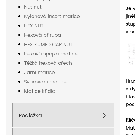
Nut nut
Je 
jin
Nylonová insert matice
stu
HEX NUT
vib
Hexová příruba
HEX KUMED CAP NUT
Hexová spojka matice
Těžká hexová ořech
Jarní matice
Hra
Svařovací matice
v d
Matice křídla
hla
pos
Podložka

Klí
Mate