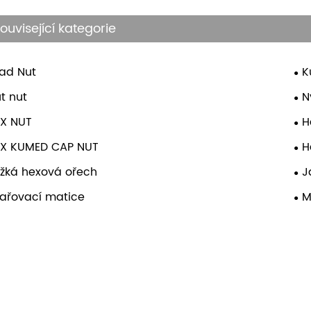
ouvisející kategorie
ad Nut
K
t nut
N
X NUT
H
EX KUMED CAP NUT
H
žká hexová ořech
J
ařovací matice
M