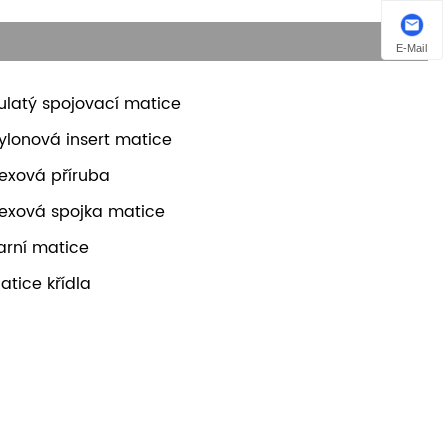
E-Mail
ulatý spojovací matice
ylonová insert matice
exová příruba
exová spojka matice
arní matice
atice křídla