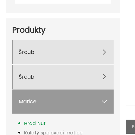
Produkty
Šroub

Šroub

Matice

Hrad Nut
P
Kulatý spojovací matice