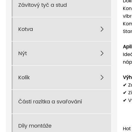
Dok
Závitový tyč a stud
Kon
vib
Kom
Kotva

Sta
Apl
Nýt

Ide
náp
Kolík
Výh

✔ Z
✔ Z
✔ V
Části razítka a svařování
Díly montáže
Hot