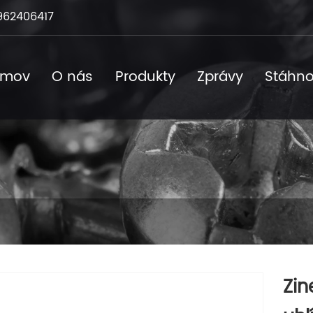
962406417
omov
O nás
Produkty
Zprávy
Stáhno
Zin