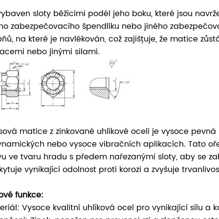
vybaven sloty běžícími podél jeho boku, které jsou navr
ého zabezpečovacího špendlíku nebo jiného zabezpečovac
pňů, na které je navlékován, což zajišťuje, že matice z
racemi nebo jinými silami.
sová matice z zinkované uhlíkové oceli je vysoce pevn
ynamických nebo vysoce vibračních aplikacích. Tato oř
vu ve tvaru hradu s předem nařezanými sloty, aby se za
kytuje vynikající odolnost proti korozi a zvyšuje trvanlivo
čové funkce:
riál: Vysoce kvalitní uhlíková ocel pro vynikající sílu a k