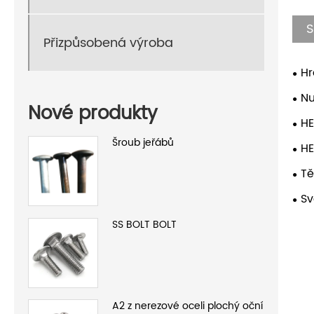
S
Přizpůsobená výroba
Hr
Nu
Nové produkty
HE
Šroub jeřábů
H
Tě
Sv
SS BOLT BOLT
A2 z nerezové oceli plochý oční