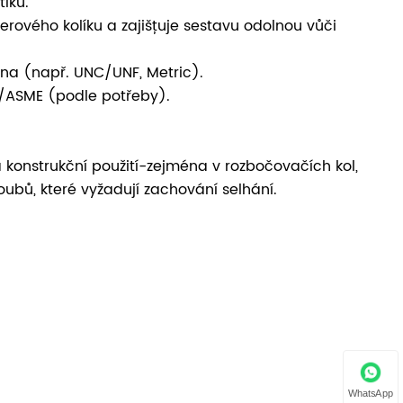
iku.
erového kolíku a zajišťuje sestavu odolnou vůči
na (např. UNC/UNF, Metric).
I/ASME (podle potřeby).
a konstrukční použití-zejména v rozbočovačích kol,
ubů, které vyžadují zachování selhání.
WhatsApp