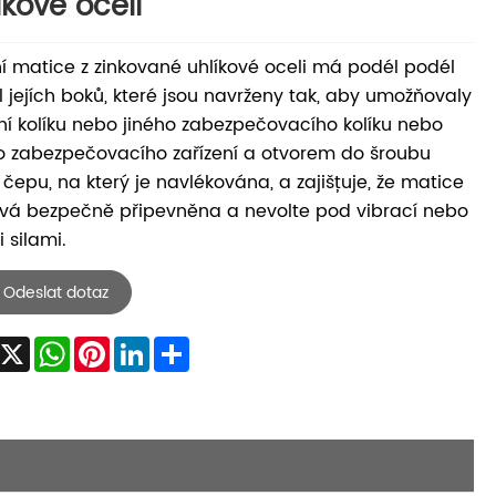
íkové oceli
í matice z zinkované uhlíkové oceli má podél podél
 jejích boků, které jsou navrženy tak, aby umožňovaly
ní kolíku nebo jiného zabezpečovacího kolíku nebo
o zabezpečovacího zařízení a otvorem do šroubu
čepu, na který je navlékována, a zajišťuje, že matice
vá bezpečně připevněna a nevolte pod vibrací nebo
i silami.
Odeslat dotaz
Facebook
X
WhatsApp
Pinterest
LinkedIn
Share