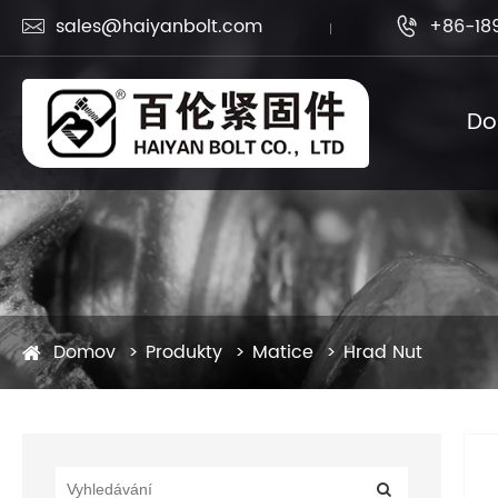
sales@haiyanbolt.com
+86-18


D
Domov
Produkty
Matice
Hrad Nut