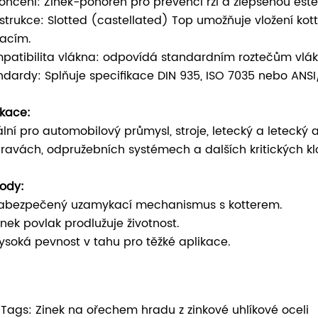
ončení: Zinek-ponořen pro prevenci rzi a zlepšenou estet
strukce: Slotted (castellated) Top umožňuje vložení kott
racím.
patibilita vlákna: odpovídá standardním roztečům vlák
ndardy: Splňuje specifikace DIN 935, ISO 7035 nebo ANS
ikace:
ální pro automobilový průmysl, stroje, letecký a letecký 
ravách, odpružebních systémech a dalších kritických klo
ody:
abezpečený uzamykací mechanismus s kotterem.
inek povlak prodlužuje životnost.
ysoká pevnost v tahu pro těžké aplikace.
 Tags: Zinek na ořechem hradu z zinkové uhlíkové oceli