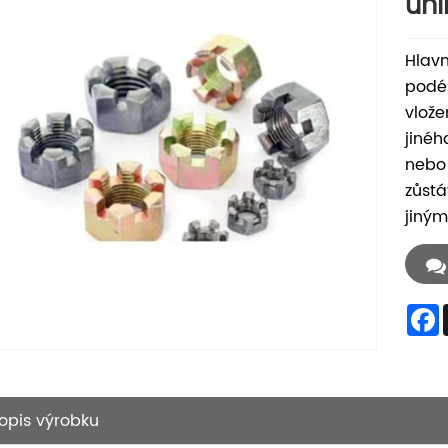
uhl
Hlavn
podél
vlože
jinéh
nebo 
zůstá
jiným
opis výrobku