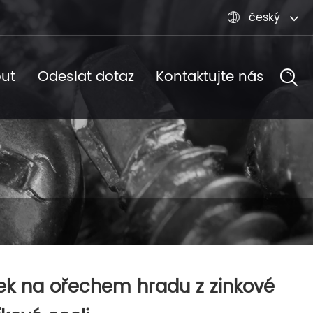
český

ut
Odeslat dotaz
Kontaktujte nás
ek na ořechem hradu z zinkové