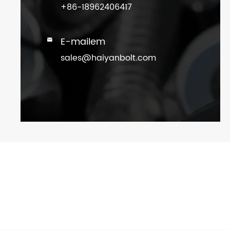
+86-18962406417
E-mailem

sales@haiyanbolt.com
