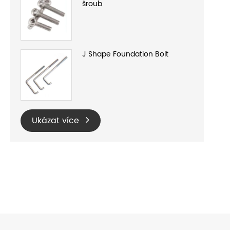
šroub
J Shape Foundation Bolt
Ukázat více