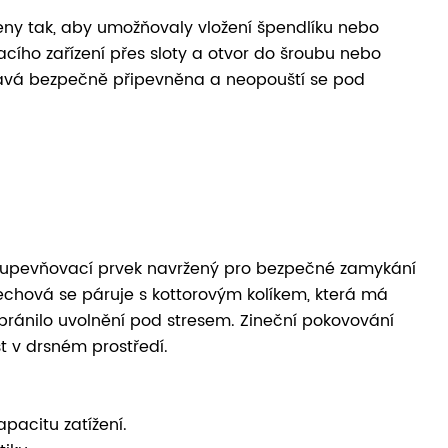
ženy tak, aby umožňovaly vložení špendlíku nebo
ího zařízení přes sloty a otvor do šroubu nebo
ůstává bezpečně připevněna a neopouští se pod
á upevňovací prvek navržený pro bezpečné zamykání
echová se páruje s kottorovým kolíkem, která má
bránilo uvolnění pod stresem. Zineční pokovování
st v drsném prostředí.
apacitu zatížení.