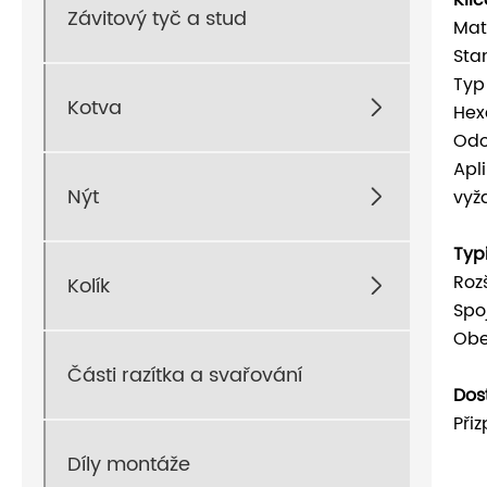
Závitový tyč a stud
Mat
Sta
Typ
Kotva

Hex
Odo
Apl
Nýt
vyž

Typ
Roz
Kolík

Spo
Obe
Části razítka a svařování
Dos
Při
Díly montáže