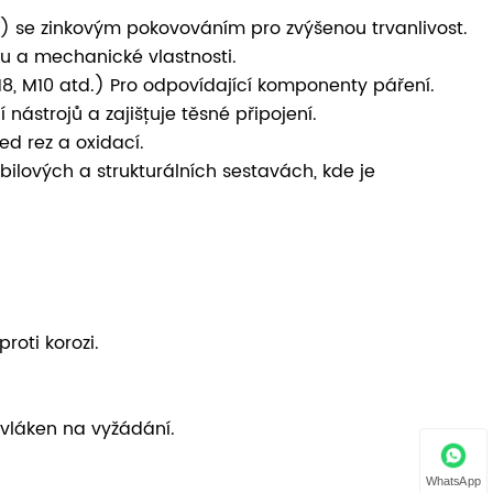
no) se zinkovým pokovováním pro zvýšenou trvanlivost.
ru a mechanické vlastnosti.
8, M10 atd.) Pro odpovídající komponenty páření.
strojů a zajišťuje těsné připojení.
ed rez a oxidací.
bilových a strukturálních sestavách, kde je
roti korozi.
 vláken na vyžádání.
WhatsApp