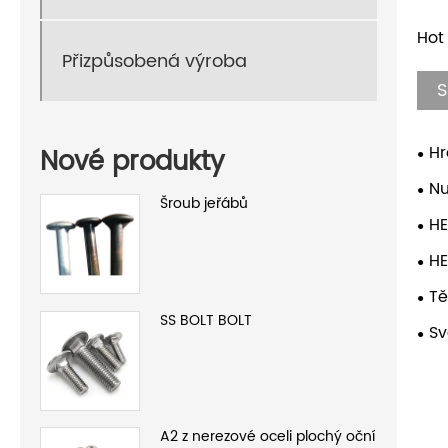
Hot
Přizpůsobená výroba
S
Hr
Nové produkty
Nu
Šroub jeřábů
HE
H
Tě
SS BOLT BOLT
Sv
A2 z nerezové oceli plochý oční