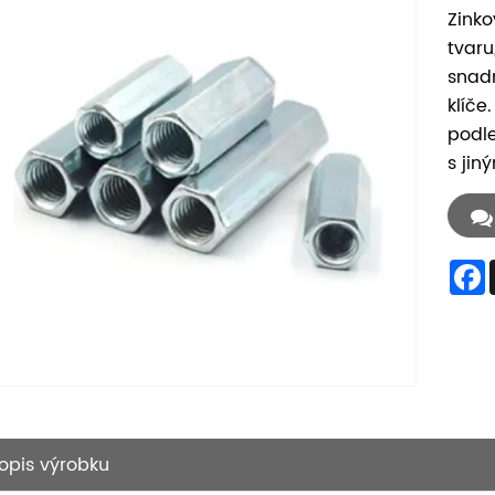
Zinko
tvaru
snadn
klíče
podle
s jin
opis výrobku