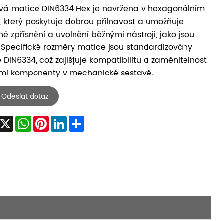
vá matice DIN6334 Hex je navržena v hexagonálním
, který poskytuje dobrou přilnavost a umožňuje
é zpřísnění a uvolnění běžnými nástroji, jako jsou
. Specifické rozměry matice jsou standardizovány
 DIN6334, což zajišťuje kompatibilitu a zaměnitelnost
ými komponenty v mechanické sestavě.
Odeslat dotaz
Facebook
X
WhatsApp
Pinterest
LinkedIn
Share