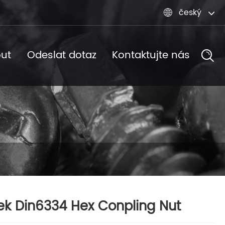
český

ut
Odeslat dotaz
Kontaktujte nás
ek Din6334 Hex Conpling Nut