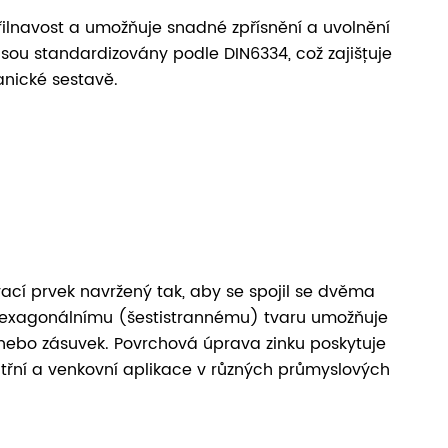
řilnavost a umožňuje snadné zpřísnění a uvolnění
 jsou standardizovány podle DIN6334, což zajišťuje
anické sestavě.
ací prvek navržený tak, aby se spojil se dvěma
 hexagonálnímu (šestistrannému) tvaru umožňuje
 nebo zásuvek. Povrchová úprava zinku poskytuje
nitřní a venkovní aplikace v různých průmyslových