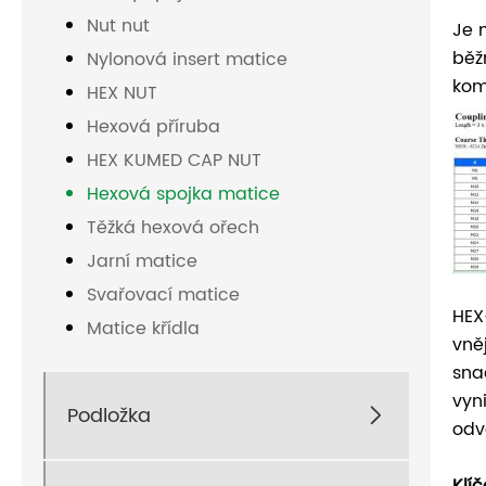
Nut nut
Je 
běž
Nylonová insert matice
kom
HEX NUT
Hexová příruba
HEX KUMED CAP NUT
Hexová spojka matice
Těžká hexová ořech
Jarní matice
Svařovací matice
HEX
Matice křídla
vně
sna
vyn
Podložka

odv
Klí