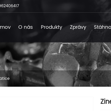
962406417
omov
O nás
Produkty
Zprávy
Stáhno
atice
Zin