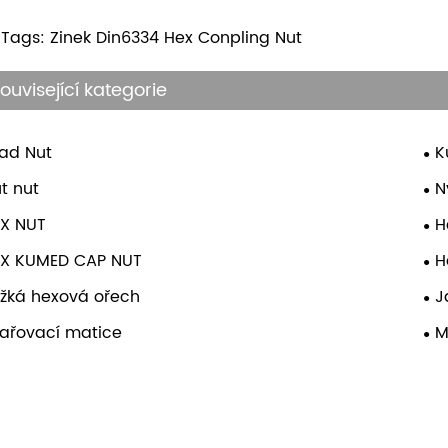
 Tags: Zinek Din6334 Hex Conpling Nut
ouvisející kategorie
ad Nut
K
t nut
N
X NUT
H
EX KUMED CAP NUT
H
žká hexová ořech
J
ařovací matice
M