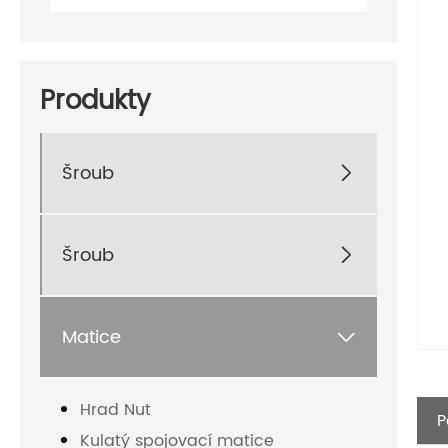
Produkty
Šroub

Šroub

Matice

Hrad Nut
P
Kulatý spojovací matice