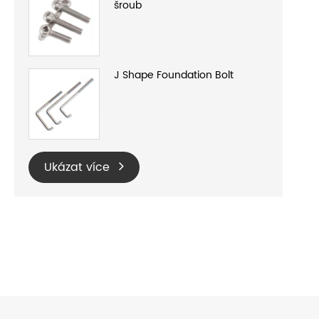
šroub
J Shape Foundation Bolt
Ukázat více