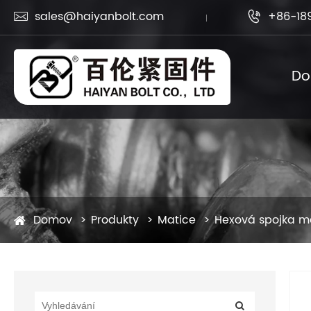
sales@haiyanbolt.com
+86-18


D
Domov
Produkty
Matice
Hexová spojka m