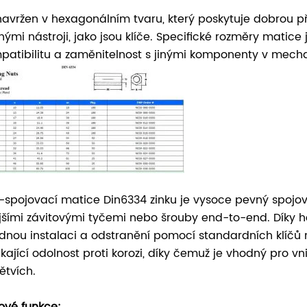
navržen v hexagonálním tvaru, který poskytuje dobrou p
nými nástroji, jako jsou klíče. Specifické rozměry matice
patibilitu a zaměnitelnost s jinými komponenty v mech
-spojovací matice Din6334 zinku je vysoce pevný spojov
jšími závitovými tyčemi nebo šrouby end-to-end. Díky
dnou instalaci a odstranění pomocí standardních klíčů
ikající odolnost proti korozi, díky čemuž je vhodný pro v
ětvích.
čové funkce: