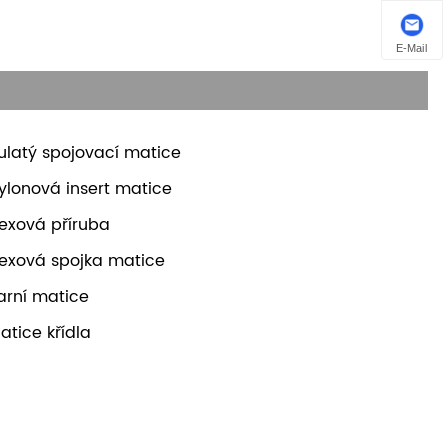
E-Mail
ulatý spojovací matice
ylonová insert matice
exová příruba
exová spojka matice
arní matice
atice křídla