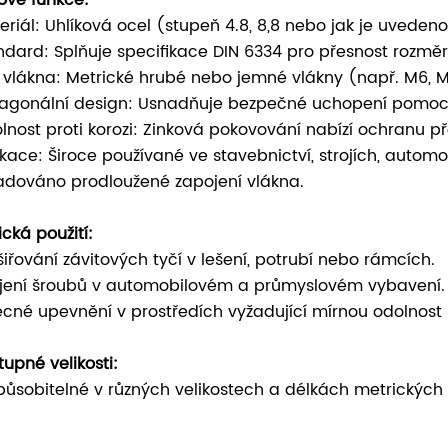
eriál: Uhlíková ocel (stupeň 4.8, 8,8 nebo jak je uvede
ndard: Splňuje specifikace DIN 6334 pro přesnost rozmě
 vlákna: Metrické hrubé nebo jemné vlákny (např. M6, M
agonální design: Usnadňuje bezpečné uchopení pomocí ná
lnost proti korozi: Zinková pokovování nabízí ochranu př
ikace: Široce používané ve stavebnictví, strojích, automo
adováno prodloužené zapojení vlákna.
ická použití:
šiřování závitových tyčí v lešení, potrubí nebo rámcích.
jení šroubů v automobilovém a průmyslovém vybavení.
cné upevnění v prostředích vyžadující mírnou odolnost p
tupné velikosti:
způsobitelné v různých velikostech a délkách metrických