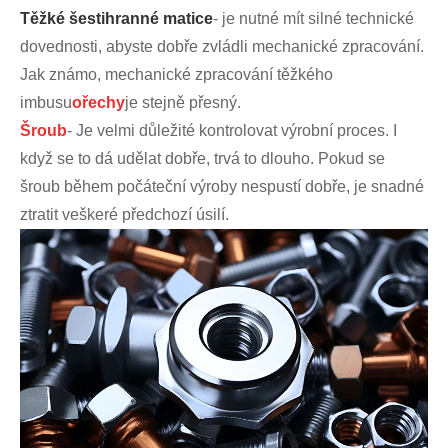
Těžké šestihranné matice
- je nutné mít silné technické
dovednosti, abyste dobře zvládli mechanické zpracování.
Jak známo, mechanické zpracování těžkého
imbusu
ořechy
je stejně přesný.
Šroub
- Je velmi důležité kontrolovat výrobní proces. I
když se to dá udělat dobře, trvá to dlouho. Pokud se
šroub během počáteční výroby nespustí dobře, je snadné
ztratit veškeré předchozí úsilí.